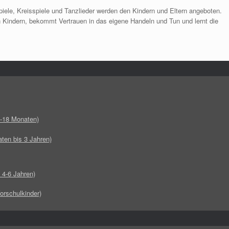
ele, Kreisspiele und Tanzlieder werden den Kindern und Eltern angeboten.
n Kindern, bekommt Vertrauen in das eigene Handeln und Tun und lernt die
8-18 Monaten)
aten bis 3 Jahren)
 4-6 Jahren)
Vorschulkinder)