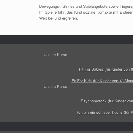
Bewegungs-, Sinnes und Spielangebote sowie Fingerspi
Im Spiel erfährt das Kind soziale Kontakte mit andere
Welt be- und ergreifen.
Unsere Kurse
Fit For Babies (für Kinder von 
Fit For Kids (für Kinder von 18 Mon
Unsere Kurse
Psychomotorik (für Kinder von
Ich bin ein schlauer Fuchs (für 